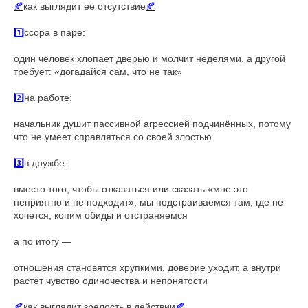
🍂
как выглядит её отсутствие
🍂
1️⃣
ссора в паре:
один человек хлопает дверью и молчит неделями, а другой
требует: «догадайся сам, что не так»
2️⃣
на работе:
начальник душит пассивной агрессией подчинённых, потому
что не умеет справляться со своей злостью
3️⃣
в дружбе:
вместо того, чтобы отказаться или сказать «мне это
неприятно и не подходит», мы подстраиваемся там, где не
хочется, копим обиды и отстраняемся
а по итогу —
отношения становятся хрупкими, доверие уходит, а внутри
растёт чувство одиночества и непонятости
🍂
как выглядит зрелость в действии
🍂