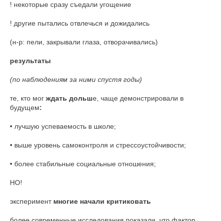
! некоторые сразу съедали угощение
! другие пытались отвлечься и дожидались
(н-р: пели, закрывали глаза, отворачивались)
результаты
(по наблюдениям за ними спустя годы)
те, кто мог
ждать дольш
е, чаще демонстрировали в
будущем
:
• лучшую успеваемость в школе;
• выше уровень самоконтроля и стрессоустойчивости;
• более стабильные социальные отношения;
НО!
эксперимент
многие начали критиковать
более современные исследования показали, что фактор