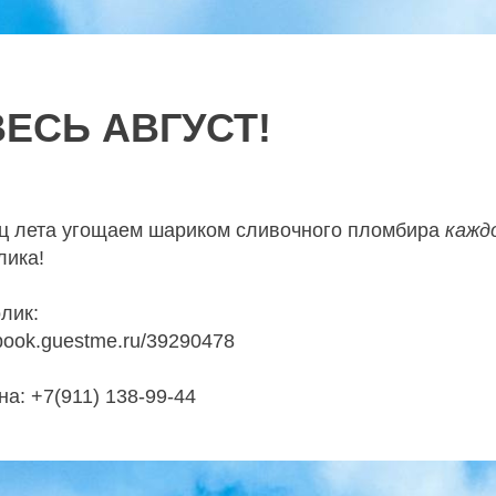
ЕСЬ АВГУСТ!
ц лета
угощаем шариком сливочного пломбира
кажд
лика!
лик:
/book.guestme.ru/39290478
а: +7(911) 138-99-44