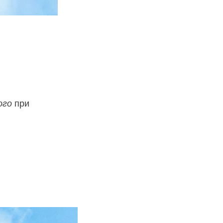
ого
при