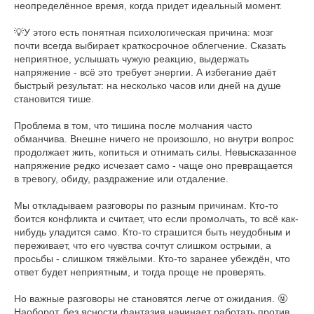
неопределённое время, когда придет идеальный момент.
💡У этого есть понятная психологическая причина: мозг
почти всегда выбирает краткосрочное облегчение. Сказать
неприятное, услышать чужую реакцию, выдержать
напряжение - всё это требует энергии. А избегание даёт
быстрый результат: на несколько часов или дней на душе
становится тише.
Проблема в том, что тишина после молчания часто
обманчива. Внешне ничего не произошло, но внутри вопрос
продолжает жить, копиться и отнимать силы. Невысказанное
напряжение редко исчезает само - чаще оно превращается
в тревогу, обиду, раздражение или отдаление.
Мы откладываем разговоры по разным причинам. Кто-то
боится конфликта и считает, что если промолчать, то всё как-
нибудь уладится само. Кто-то страшится быть неудобным и
переживает, что его чувства сочтут слишком острыми, а
просьбы - слишком тяжёлыми. Кто-то заранее убеждён, что
ответ будет неприятным, и тогда проще не проверять.
Но важные разговоры не становятся легче от ожидания. 🤬
Наоборот, без ясности фантазия начинает работать против