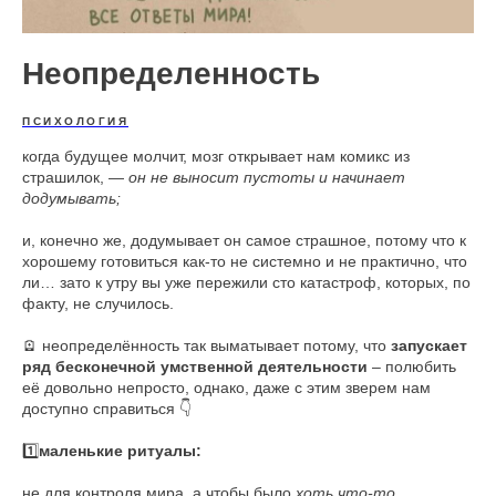
Неопределенность
ПСИХОЛОГИЯ
когда будущее молчит, мозг открывает нам комикс из
страшилок, —
он не выносит пустоты и начинает
додумывать;
и, конечно же, додумывает он самое страшное, потому что к
хорошему готовиться как-то не системно и не практично, что
ли… зато к утру вы уже пережили сто катастроф, которых, по
факту, не случилось.
🪫 неопределённость так выматывает потому, что
запускает
ряд бесконечной умственной деятельности
– полюбить
её довольно непросто, однако, даже с этим зверем нам
доступно справиться 👇
1️⃣
маленькие ритуалы:
не для контроля мира, а чтобы было
хоть что-то