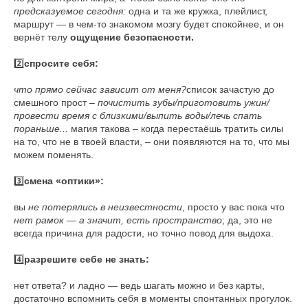
предсказуемое сегодня:
одна и та же кружка, плейлист,
маршрут — в чем-то знакомом мозгу будет спокойнее, и он
вернёт телу
ощущение безопасности.
2️⃣
спросите себя:
что прямо сейчас зависит от меня?
список зачастую до
смешного прост –
почистить зубы/приготовить ужин/
провести время с близкими/выпить воды/лечь спать
пораньше...
магия такова – когда перестаёшь тратить силы
на то, что не в твоей власти, – они появляются на то, что мы
можем поменять.
3️⃣
смена «оптики»:
вы
не потерялись в неизвестности
, просто у вас пока что
нет рамок — а значит, есть пространство
; да, это не
всегда причина для радости, но точно повод для выдоха.
4️⃣
разрешите себе не знать:
нет ответа? и ладно — ведь шагать можно и без карты,
достаточно вспомнить себя в моменты спонтанных прогулок.