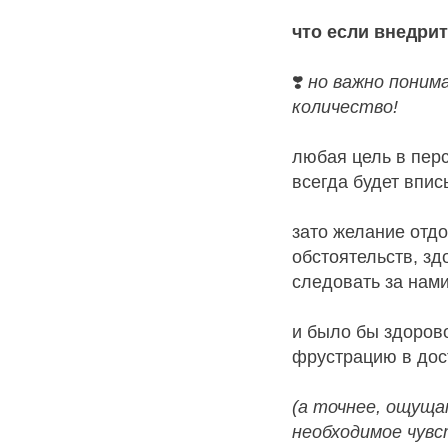
что если внедри
❣️
но важно поним
количество!
любая цель в пер
всегда будет впи
зато желание отд
обстоятельств, зд
следовать за нам
и было бы здорово
фрустрацию в дос
(а точнее, ощуща
необходимое чувс