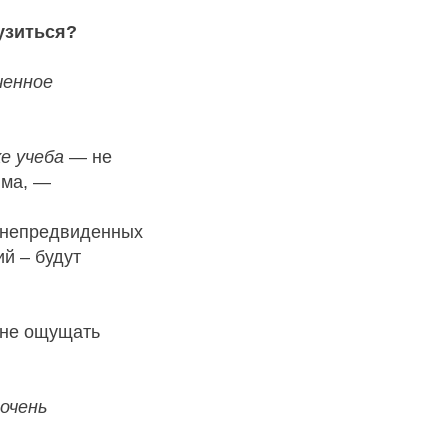
узиться?
ченное
е учеба
— не
има, —
ы непредвиденных
й – будут
 не ощущать
 очень