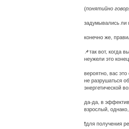
(
понятийно говор
задумывались ли
конечно же, правил
📌так вот, когда 
неужели это коне
вероятно, вас это
не разрушаться об
энергетической в
да-да, в эффектив
взрослый, однако,
❗для получения ре