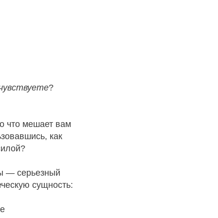
 чувствуете
?
но что мешает вам
ьзовавшись, как
силой?
ты — серьезный
еческую сущность:
ре