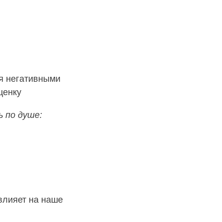
я негативными
ценку
 по душе:
влияет на наше