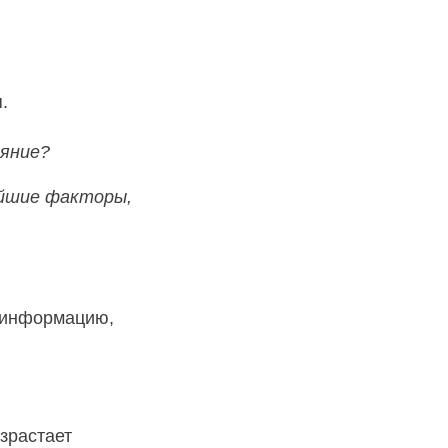
.
яние?
ейшие факторы,
т информацию,
озрастает