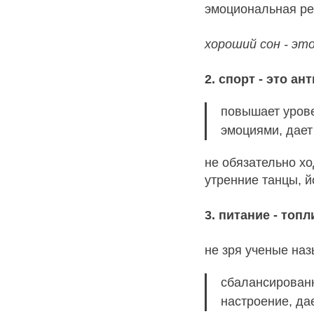
эмоциональная ре
хороший сон - эт
2. спорт - это а
повышает урове
эмоциями, дает
не обязательно хо
утренние танцы, й
3. питание - топ
не зря ученые на
сбалансированн
настроение, да