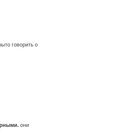
рыто говорить о
урными.
они