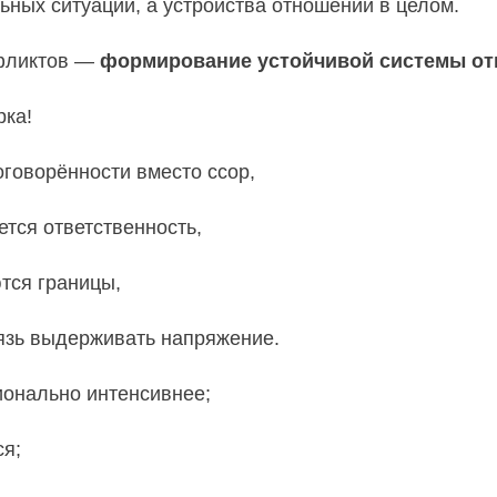
ьных ситуаций, а устройства отношений в целом.
нфликтов —
формирование устойчивой системы о
рка!
говорённости вместо ссор,
тся ответственность,
тся границы,
язь выдерживать напряжение.
ионально интенсивнее;
ся;