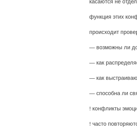
касаются не отдел
функция этих ко
происходит прове
— возможны ли до
— как распределяе
— как выстраиваю
— способна ли св
! конфликты эмоц
! часто повторяют