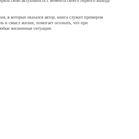
ряла свою актуальность с момента своего первого выхода
ия, в которых оказался автор, книга служит примером
ель и смысл жизни, помогает осознать, что при
любые жизненные ситуации.