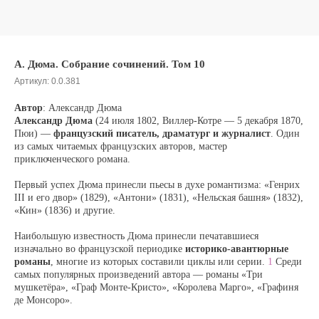
А. Дюма. Собрание сочинений. Том 10
Артикул:
0.0.381
Автор
: Александр Дюма
Александр Дюма
(24 июля 1802, Виллер-Котре — 5 декабря 1870,
Пюи) —
французский писатель, драматург и журналист
. Один
из самых читаемых французских авторов, мастер
приключенческого романа.
Первый успех Дюма принесли пьесы в духе романтизма: «Генрих
III и его двор» (1829), «Антони» (1831), «Нельская башня» (1832),
«Кин» (1836) и другие.
Наибольшую известность Дюма принесли печатавшиеся
изначально во французской периодике
историко-авантюрные
романы
, многие из которых составили циклы или серии.
1
Среди
самых популярных произведений автора — романы «Три
мушкетёра», «Граф Монте-Кристо», «Королева Марго», «Графиня
де Монсоро».